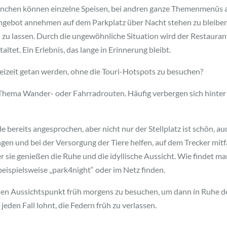
anchen können einzelne Speisen, bei andren ganze Themenmenüs 
ngebot annehmen auf dem Parkplatz über Nacht stehen zu bleibe
 zu lassen. Durch die ungewöhnliche Situation wird der Restaur
tet. Ein Erlebnis, das lange in Erinnerung bleibt.
reizeit getan werden, ohne die Touri-Hotspots zu besuchen?
Thema Wander- oder Fahrradrouten. Häufig verbergen sich hinter
ereits angesprochen, aber nicht nur der Stellplatz ist schön, auch
gen und bei der Versorgung der Tiere helfen, auf dem Trecker mitf
 sie genießen die Ruhe und die idyllische Aussicht. Wie findet ma
beispielsweise „park4night“ oder im Netz finden.
nen Aussichtspunkt früh morgens zu besuchen, um dann in Ruhe 
jeden Fall lohnt, die Federn früh zu verlassen.