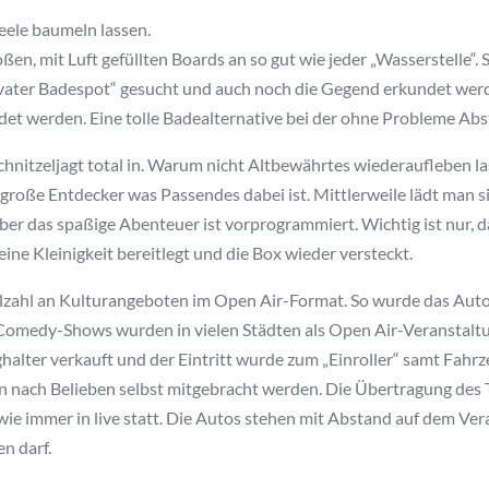
eele baumeln lassen.
oßen, mit Luft gefüllten Boards an so gut wie jeder „Wasserstelle“
privater Badespot“ gesucht und auch noch die Gegend erkundet we
det werden. Eine tolle Badealternative bei der ohne Probleme Ab
Schnitzeljagt total in. Warum nicht Altbewährtes wiederaufleben 
ür große Entdecker was Passendes dabei ist. Mittlerweile lädt man
ber das spaßige Abenteuer ist vorprogrammiert. Wichtig ist nur, d
ne Kleinigkeit bereitlegt und die Box wieder versteckt.
ielzahl an Kulturangeboten im Open Air-Format. So wurde das Aut
 Comedy-Shows wurden in vielen Städten als Open Air-Veranstal
alter verkauft und der Eintritt wurde zum „Einroller“ samt Fahrze
n nach Belieben selbst mitgebracht werden. Die Übertragung des 
e immer in live statt. Die Autos stehen mit Abstand auf dem Ve
n darf.