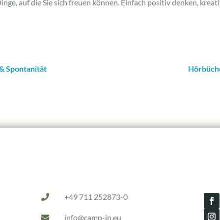
inge, auf die Sie sich freuen können. Einfach positiv denken, kreat
 & Spontanität
Hörbüche
Station Filderstadt
Sta
+49 711 252873-0

info@camp-in.eu
