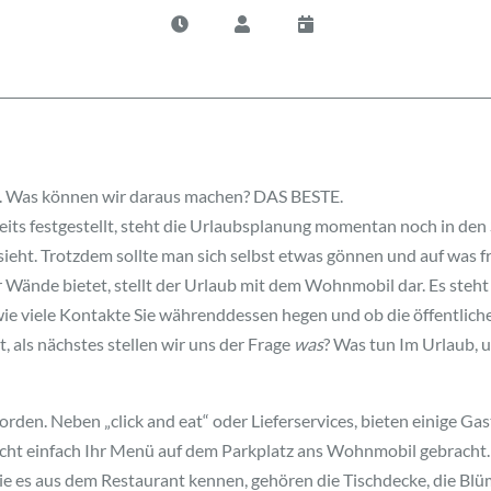
ts. Was können wir daraus machen? DAS BESTE.
reits festgestellt, steht die Urlaubsplanung momentan noch in den 
ieht. Trotzdem sollte man sich selbst etwas gönnen und auf was f
r Wände bietet, stellt der Urlaub mit dem Wohnmobil dar. Es steht I
wie viele Kontakte Sie währenddessen hegen und ob die öffentlic
, als nächstes stellen wir uns der Frage
was
? Was tun Im Urlaub,
orden. Neben „click and eat“ oder Lieferservices, bieten einige 
ht einfach Ihr Menü auf dem Parkplatz ans Wohnmobil gebracht.
ie es aus dem Restaurant kennen, gehören die Tischdecke, die Blü