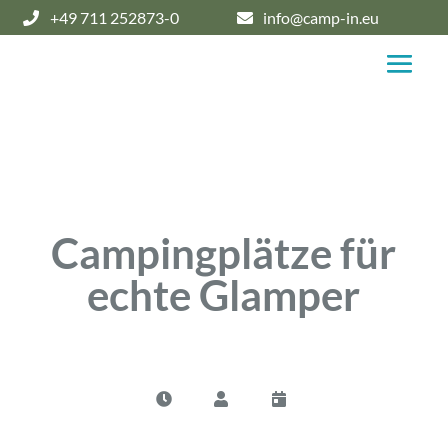
+49 711 252873-0
info@camp-in.eu
Campingplätze für
echte Glamper