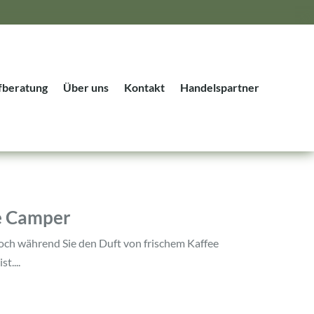
fberatung
Über uns
Kontakt
Handelspartner
te Camper
Doch während Sie den Duft von frischem Kaffee
t....