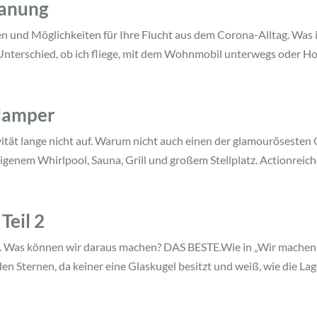
lanung
nd Möglichkeiten für Ihre Flucht aus dem Corona-Alltag. Was ist
terschied, ob ich fliege, mit dem Wohnmobil unterwegs oder Hot
Glamper
ität lange nicht auf. Warum nicht auch einen der glamourösesten
igenem Whirlpool, Sauna, Grill und großem Stellplatz. Actionreiche
Teil 2
. Was können wir daraus machen? DAS BESTE.Wie in „Wir machen´s B
 Sternen, da keiner eine Glaskugel besitzt und weiß, wie die Lage